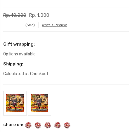
Rp. 10.000
Rp. 1.000
(303)
Write a Review
Gift wrapping:
Options available
Shipping:
Calculated at Checkout
Current
Stock:
share on: