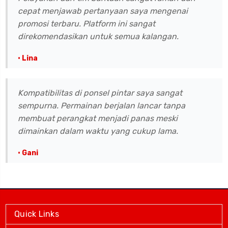
cepat menjawab pertanyaan saya mengenai
promosi terbaru. Platform ini sangat
direkomendasikan untuk semua kalangan.
• Lina
Kompatibilitas di ponsel pintar saya sangat
sempurna. Permainan berjalan lancar tanpa
membuat perangkat menjadi panas meski
dimainkan dalam waktu yang cukup lama.
• Gani
Quick Links